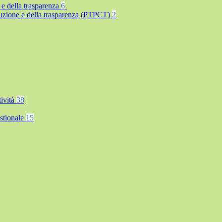
 e della trasparenza
6
rruzione e della trasparenza (PTPCT)
2
tività
38
stionale
15