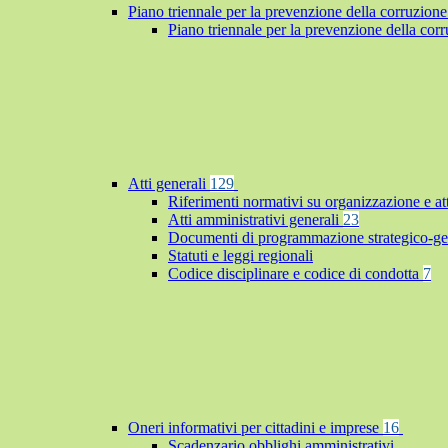
Piano triennale per la prevenzione della corruzione
Piano triennale per la prevenzione della co
Atti generali
129
Riferimenti normativi su organizzazione e at
Atti amministrativi generali
23
Documenti di programmazione strategico-ge
Statuti e leggi regionali
Codice disciplinare e codice di condotta
7
Oneri informativi per cittadini e imprese
16
Scadenzario obblighi amministrativi