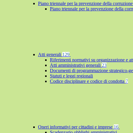
Piano triennale per la prevenzione della corruzione
Piano triennale per la prevenzione della co
Atti generali
129
Riferimenti normativi su organizzazione e at
Atti amministrativi generali
23
Documenti di programmazione strategico-ge
Statuti e leggi regionali
Codice disciplinare e codice di condotta
7
Oneri informativi per cittadini e imprese
16
Scadenzario obblighi amministrativi