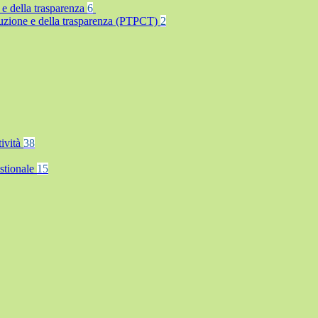
 e della trasparenza
6
rruzione e della trasparenza (PTPCT)
2
tività
38
stionale
15