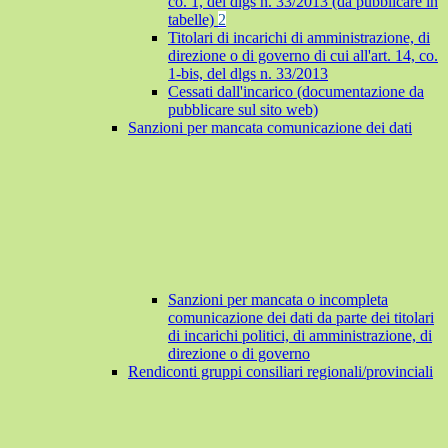
co. 1, del dlgs n. 33/2013 (da pubblicare in
tabelle)
2
Titolari di incarichi di amministrazione, di
direzione o di governo di cui all'art. 14, co.
1-bis, del dlgs n. 33/2013
Cessati dall'incarico (documentazione da
pubblicare sul sito web)
Sanzioni per mancata comunicazione dei dati
Sanzioni per mancata o incompleta
comunicazione dei dati da parte dei titolari
di incarichi politici, di amministrazione, di
direzione o di governo
Rendiconti gruppi consiliari regionali/provinciali