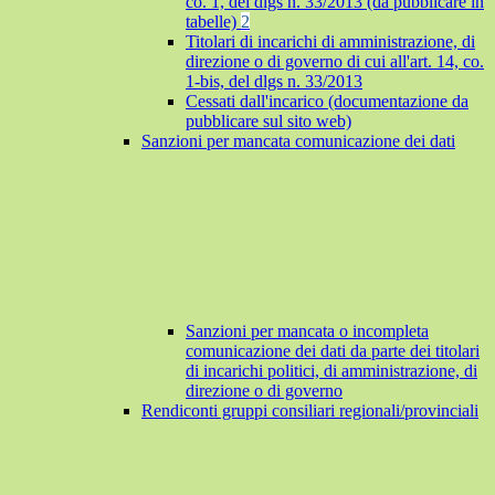
co. 1, del dlgs n. 33/2013 (da pubblicare in
tabelle)
2
Titolari di incarichi di amministrazione, di
direzione o di governo di cui all'art. 14, co.
1-bis, del dlgs n. 33/2013
Cessati dall'incarico (documentazione da
pubblicare sul sito web)
Sanzioni per mancata comunicazione dei dati
Sanzioni per mancata o incompleta
comunicazione dei dati da parte dei titolari
di incarichi politici, di amministrazione, di
direzione o di governo
Rendiconti gruppi consiliari regionali/provinciali