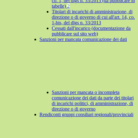
co. 1, del dlgs n. 33/2013 (da pubblicare in
tabelle)
2
Titolari di incarichi di amministrazione, di
direzione o di governo di cui all'art. 14, co.
1-bis, del dlgs n. 33/2013
Cessati dall'incarico (documentazione da
pubblicare sul sito web)
Sanzioni per mancata comunicazione dei dati
Sanzioni per mancata o incompleta
comunicazione dei dati da parte dei titolari
di incarichi politici, di amministrazione, di
direzione o di governo
Rendiconti gruppi consiliari regionali/provinciali