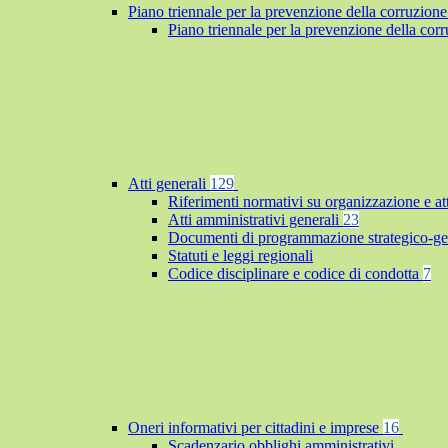
Piano triennale per la prevenzione della corruzione
Piano triennale per la prevenzione della co
Atti generali
129
Riferimenti normativi su organizzazione e at
Atti amministrativi generali
23
Documenti di programmazione strategico-ge
Statuti e leggi regionali
Codice disciplinare e codice di condotta
7
Oneri informativi per cittadini e imprese
16
Scadenzario obblighi amministrativi