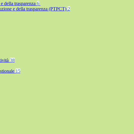
 e della trasparenza
6
rruzione e della trasparenza (PTPCT)
2
tività
38
stionale
15