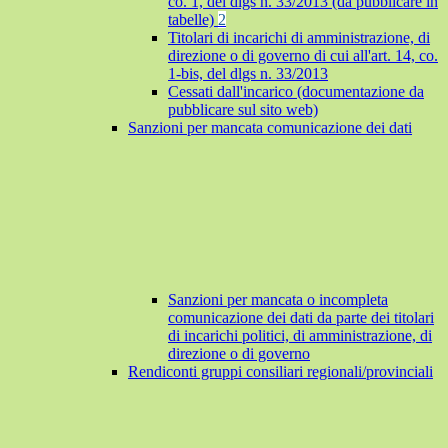
co. 1, del dlgs n. 33/2013 (da pubblicare in
tabelle)
2
Titolari di incarichi di amministrazione, di
direzione o di governo di cui all'art. 14, co.
1-bis, del dlgs n. 33/2013
Cessati dall'incarico (documentazione da
pubblicare sul sito web)
Sanzioni per mancata comunicazione dei dati
Sanzioni per mancata o incompleta
comunicazione dei dati da parte dei titolari
di incarichi politici, di amministrazione, di
direzione o di governo
Rendiconti gruppi consiliari regionali/provinciali