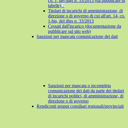
co. 1, del dlgs n. 33/2013 (da pubblicare in
tabelle)
2
Titolari di incarichi di amministrazione, di
direzione o di governo di cui all'art. 14, co.
1-bis, del dlgs n. 33/2013
Cessati dall'incarico (documentazione da
pubblicare sul sito web)
Sanzioni per mancata comunicazione dei dati
Sanzioni per mancata o incompleta
comunicazione dei dati da parte dei titolari
di incarichi politici, di amministrazione, di
direzione o di governo
Rendiconti gruppi consiliari regionali/provinciali