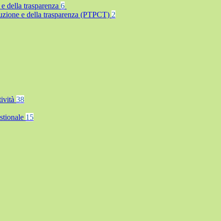
 e della trasparenza
6
rruzione e della trasparenza (PTPCT)
2
tività
38
stionale
15