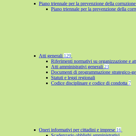
Piano triennale per la prevenzione della corruzione
Piano triennale per la prevenzione della co
Atti generali
129
Riferimenti normativi su organizzazione e at
Atti amministrativi generali
23
Documenti di programmazione strategico-ge
Statuti e leggi regionali
Codice disciplinare e codice di condotta
7
Oneri informativi per cittadini e imprese
16
Scadenzario obblighi amministrativi